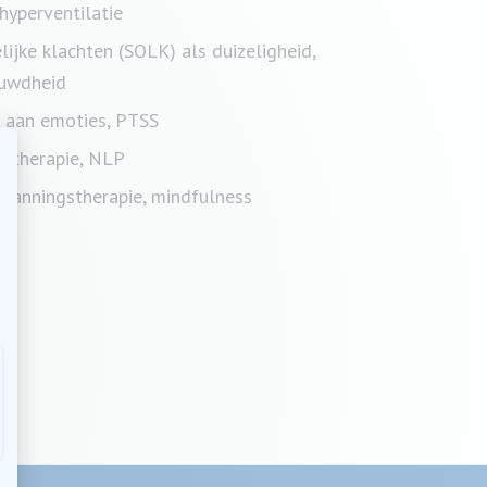
hyperventilatie
ijke klachten (SOLK) als duizeligheid,
auwdheid
d aan emoties, PTSS
entherapie, NLP
panningstherapie, mindfulness