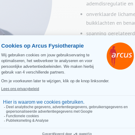
ademdisregulatie en 
onverklaarde lichamel
buikklachten en ben
spanning gerelateer
gedragsgerichte oef
ademhalings- en onts