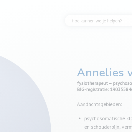
Annelies 
fysiotherapeut – psychos
BIG-registratie: 1903558
Aandachtsgebieden:
psychosomatische kla
en schouderpijn, verm