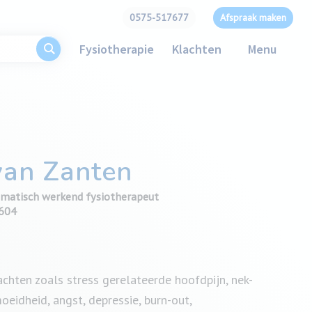
0575-517677
Afspraak maken
Fysiotherapie
Klachten
Menu
van Zanten
omatisch werkend fysiotherapeut
4604
chten zoals stress gerelateerde hoofdpijn, nek-
oeidheid, angst, depressie, burn-out,