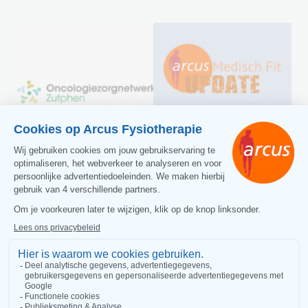
Medisch Fit Update
11 juni 2025
Als kanker op je
Beste sporters, Naar
pad komt- Save the
aanleiding van jullie
date
waardevolle feedback…
30 juli 2025
Lees meer
Als kanker op je pad
komt- Save the date
Op dinsdagavond…
Lees meer