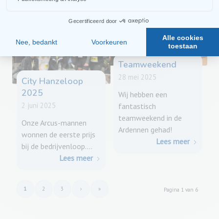
Teamweekend
28 mei 2025
City Hanzeloop
2025
Wij hebben een
2 juni 2025
fantastisch
teamweekend in de
Onze Arcus-mannen
Ardennen gehad!
wonnen de eerste prijs
Lees meer
bij de bedrijvenloop.…
Lees meer
1
2
3
›
»
Pagina 1 van 6