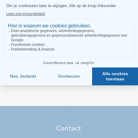
expertise in oncologie
fysiotherapie
Dianne Warffemius
Maud Dost
Contact