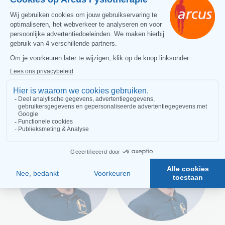
Brightly Steevensz
Martin Oortwijn