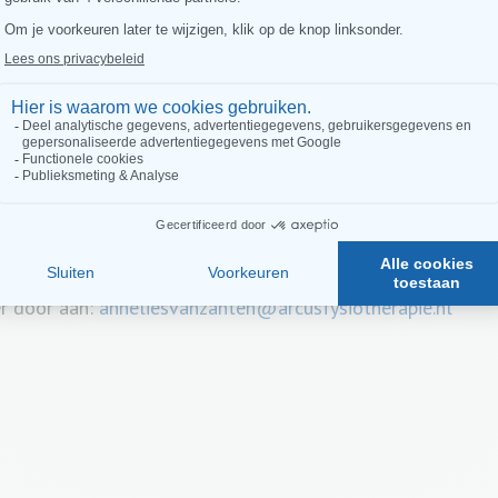
p locatie bij Arcus Fysiotherapie Zutphen op de volgende t
r door aan:
anneliesvanzanten@arcusfysiotherapie.nl