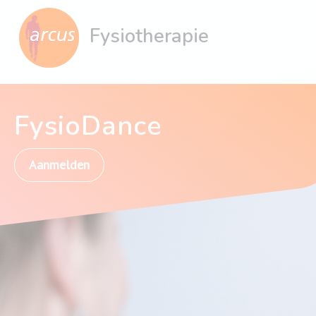
Fysiotherapie
FysioDance
Aanmelden