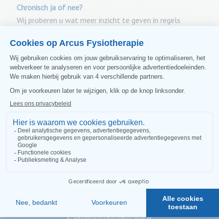
Chronisch ja of nee?
Wij proberen u wat meer inzicht te geven in regels
omtrent het doolhof van de ‘chronische’ vergoeding
fysiotherapie voor volwassen. Dit in de hoop vervelende,
tijdrovende en verwarrende discussies omtrent
declaraties/vergoedingen te voorkomen.
Wilt u zelf
kijken in de lijst van chronische indicaties klik dan
hier
.
Contact
Direct contact:
T:
0575 51 76 77
E:
info@arcusfysiotherapie.nl