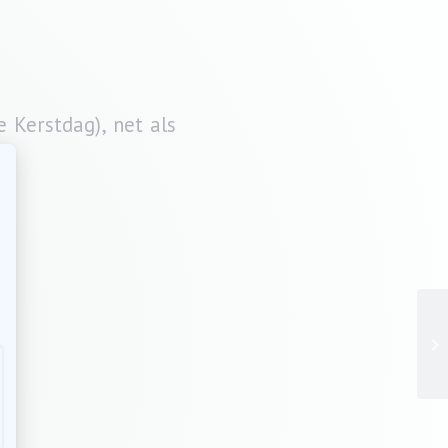
 Kerstdag), net als
Ma