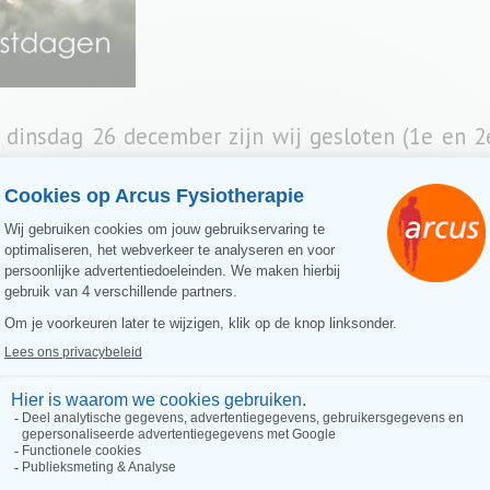
insdag 26 december zijn wij gesloten (1e en 2e
ari (Nieuwjaarsdag).
tart het nieuwe jaar 2024.
ns ons hele team, hele fijne feestdagen!