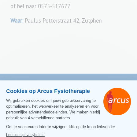
of bel naar 0575-517677.
Waar:
Paulus Potterstraat 42, Zutphen
Contact
Direct contact:
T:
0575 51 76 77
E:
info@arcusfysiotherapie.nl