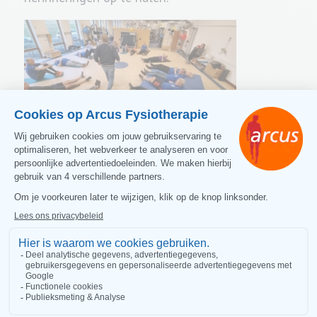
Donderdagavond mocht Diederik zijn laatste
Medisch Fit groepen draaien en wat is nu leuker
dan dit af te sluiten met je vrienden en familie.
In meest prachtige sport-outfits kwamen zij
aanhuppelen en werden door Diederik flink
afgemat tijdens onder andere het
buikspierkwartier. De vraag is of de sporters of
Diederik hierbij de meeste zweetdruppels hebben