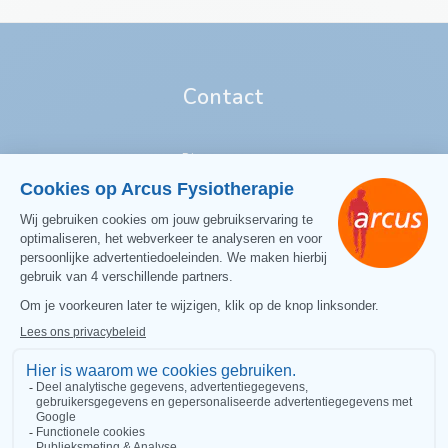
Contact
Direct contact:
T:
0575 51 76 77
E:
info@arcusfysiotherapie.nl
Volg ons
Like ons op Facebook
Arcus Sportfysiotherapie