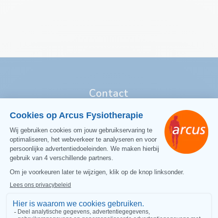
Contact
Direct contact:
T:
0575 51 76 77
E:
info@arcusfysiotherapie.nl