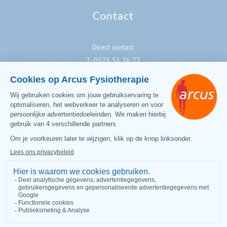
Contact
Direct contact:
T:
0575 51 76 77
E:
info@arcusfysiotherapie.nl
Volg ons
Like ons op Facebook
Arcus Sportfysiotherapie
Arcus Fysiotherapie